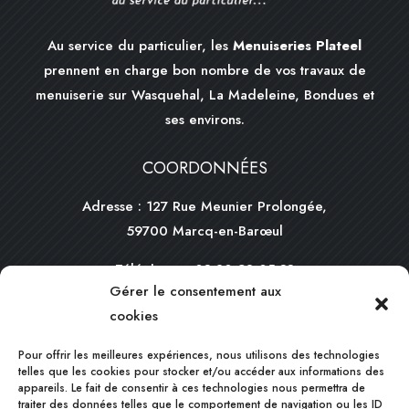
Au service du particulier, les
Menuiseries Plateel
prennent en charge bon nombre de vos travaux de
menuiserie sur Wasquehal, La Madeleine, Bondues et
ses environs.
COORDONNÉES
Adresse : 127 Rue Meunier Prolongée,
59700 Marcq-en-Barœul
Téléphone :
03 20 98 05 33
Gérer le consentement aux
Mail :
contact@plateel.com
cookies
HORAIRES
Pour offrir les meilleures expériences, nous utilisons des technologies
telles que les cookies pour stocker et/ou accéder aux informations des
appareils. Le fait de consentir à ces technologies nous permettra de
Du lundi au vendredi :
traiter des données telles que le comportement de navigation ou les ID