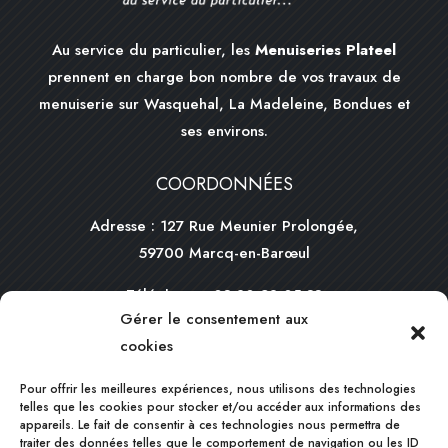
Au service du particulier, les
Menuiseries Plateel
prennent en charge bon nombre de vos travaux de
menuiserie sur Wasquehal, La Madeleine, Bondues et
ses environs.
COORDONNÉES
Adresse : 127 Rue Meunier Prolongée,
59700 Marcq-en-Barœul
Téléphone :
03 20 98 05 33
Gérer le consentement aux
Mail :
contact@plateel.com
cookies
HORAIRES
Pour offrir les meilleures expériences, nous utilisons des technologies
telles que les cookies pour stocker et/ou accéder aux informations des
appareils. Le fait de consentir à ces technologies nous permettra de
Du lundi au vendredi :
traiter des données telles que le comportement de navigation ou les ID