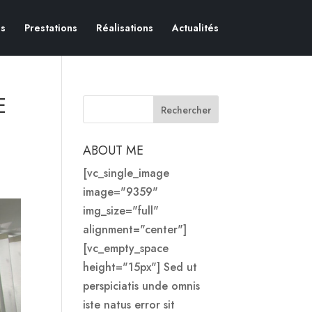
s
Prestations
Réalisations
Actualités
E
ABOUT ME
[vc_single_image
image="9359"
img_size="full"
alignment="center"]
[vc_empty_space
height="15px"] Sed ut
perspiciatis unde omnis
iste natus error sit