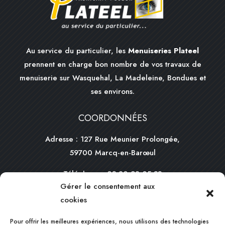
Au service du particulier, les
Menuiseries Plateel
prennent en charge bon nombre de vos travaux de
menuiserie sur Wasquehal, La Madeleine, Bondues et
ses environs.
COORDONNÉES
Adresse : 127 Rue Meunier Prolongée,
59700 Marcq-en-Barœul
Téléphone :
03 20 98 05 33
Gérer le consentement aux
Mail :
contact@plateel.com
cookies
HORAIRES
Pour offrir les meilleures expériences, nous utilisons des technologies