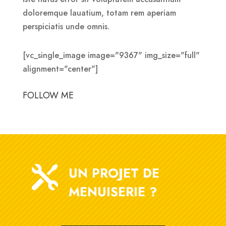
doloremque lauatium, totam rem aperiam
perspiciatis unde omnis.
[vc_single_image image="9367" img_size="full"
alignment="center"]
FOLLOW ME

UN PROJET DE
MENUISERIE ?