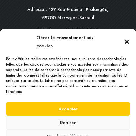
Adresse : 127 Rue Meunier Prolongée,
59700 Marcq-en-Barœul
Téléphone :
03 20 98 05 33
Gérer le consentement aux
Mail :
contact@plateel.com
cookies
HORAIRES
Pour offrir les meilleures expériences, nous utilisons des technologies
telles que les cookies pour stocker et/ou accéder aux informations des
appareils. Le fait de consentir à ces technologies nous permettra de
Du lundi au vendredi :
traiter des données telles que le comportement de navigation ou les ID
9h00 – 12h00 / 14h00 – 17h00
uniques sur ce site. Le fait de ne pas consentir ou de retirer son
consentement peut avoir un effet négatif sur certaines caractéristiques et
fonctions.
Le samedi : 9h00 – 12h00
Accepter
Copyright ©2025 |
Je-suis-Artisan.fr
–
Mentions
légales
–
Politique de cookies
–
Politique de
Refuser
confidentialité