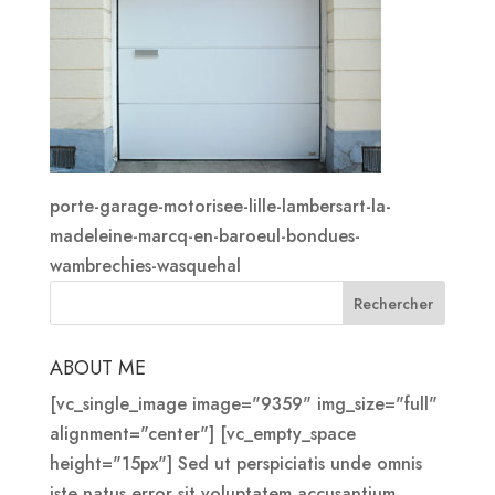
porte-garage-motorisee-lille-lambersart-la-
madeleine-marcq-en-baroeul-bondues-
wambrechies-wasquehal
ABOUT ME
[vc_single_image image="9359" img_size="full"
alignment="center"] [vc_empty_space
height="15px"] Sed ut perspiciatis unde omnis
iste natus error sit voluptatem accusantium